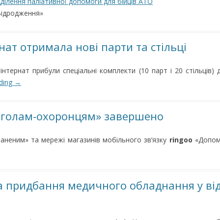
дділення паліативної допомоги для бійців АТО
Відродження»
нат отримала нові парти та стільці
інтернат прибули спеціальні комплекти (10 парт і 20 стільців)
ading
→
нголам-охоронцям» завершено
аненим» та мережі магазинів мобільного зв’язку
ringoo
«Допом
 придбання медичного обладнання у від