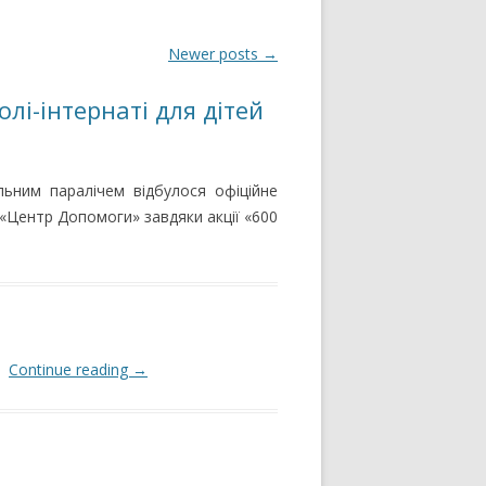
Newer posts
→
лі-інтернаті для дітей
льним паралічем відбулося офіційне
«Центр Допомоги» завдяки акції «600
Г.
Continue reading
→