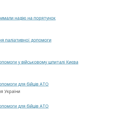
римали надію на порятунок
ння паліативної допомоги
допомоги у військовому шпиталі Києва
допомоги для бійців АТО
я України
допомоги для бійців АТО