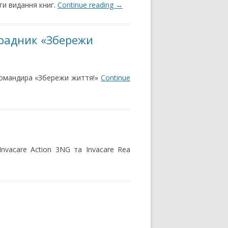
и видання книг.
Continue reading
→
радник «Збережи
 командира «Збережи життя!»
Continue
nvacare Action 3NG та Invacare Rea