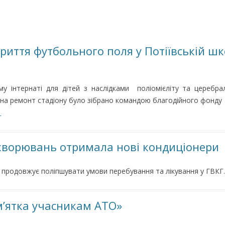
криття футбольного поля у Потіївській шко
му інтернаті для дітей з наслідками поліомієліту та церебра
на ремонт стадіону було зібрано командою благодійного фонду 
→
ахворювань отримала нові кондиціонери
 продовжує поліпшувати умови перебування та лікування у ГВК
’ятка учасникам АТО»