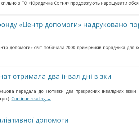
 спільно з ГО «Юридична Сотня» продовжують нарощувати обсяг
фонду «Центр допомоги» надруковано по
ентр допомоги» світ побачили 2000 примірників порадника для
нат отримала два інвалідні візки
цова передала до Потіївки два прекрасних інвалідних візки I
грн.).
Continue reading
→
аліативної допомоги