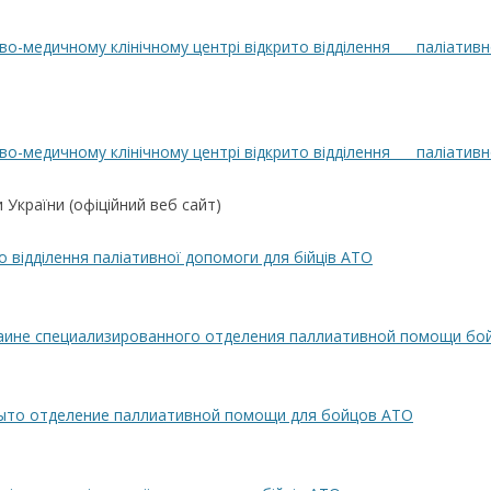
во-медичному клінічному центрі відкрито відділення паліативн
во-медичному клінічному центрі відкрито відділення паліативн
України (офіційний веб сайт)
о відділення паліативної допомоги для бійців АТО
раине специализированного отделения паллиативной помощи б
рыто отделение паллиативной помощи для бойцов АТО