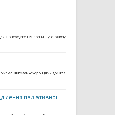
 для попередження розвитку сколіозу
ожемо янголам-охоронцям» добігла
ділення паліативної