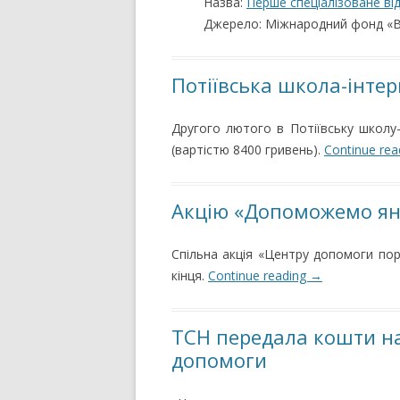
Назва:
Перше спеціалізоване ві
Джерело: Міжнародний фонд «
Потіївська школа-інтер
Другого лютого в Потіївську школу-
(вартістю 8400 гривень).
Continue re
Акцію «Допоможемо я
Спільна акція «Центру допомоги пор
кінця.
Continue reading
→
ТСН передала кошти на
допомоги